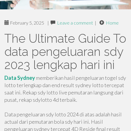
February 5, 2025
|
Leave a comment
|
Home
The Ultimate Guide To
data pengeluaran sdy
2023 lengkap hari ini
Data Sydney
memberikan hasil pengeluaran togel sdy
lotto terlengkap dan end result sydney lotto tercepat
saat ini. Rekap sdy lotto live pemutaran langsung dari
pusat, rekap sdylotto 4d terbaik.
Data pengeluaran sdy lotto 2024 di atas adalah hasil
actual dari pemutaran bola sdy hari ini. Hasil
pengeluaran sydney tercepat 4D Reside final result